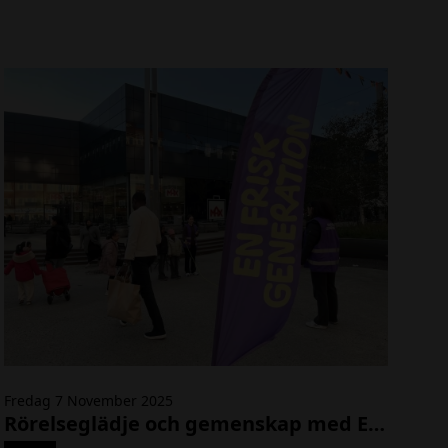
I
Fredag 7 November 2025
M
Rörelseglädje och gemenskap med En frisk generation!
G