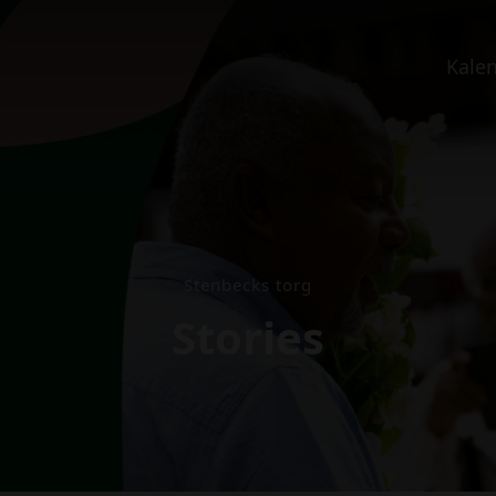
Kale
Stenbecks torg
Stories