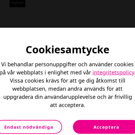
_
Nyhet
9
8
1
0
Cookiesamtycke
Vi behandlar personuppgifter och använder cookies
på vår webbplats i enlighet med vår
integritetspolicy
Vissa cookies krävs för att ge dig åtkomst till
webbplatsen, medan andra används för att
uppgradera din användarupplevelse och är frivillig
att acceptera.
I
Endast nödvändiga
Acceptera
Onsdag 9 April 2025
M