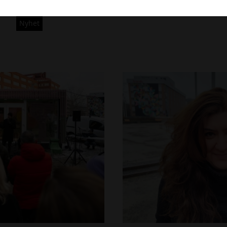
Språkcafé, sagoläsning, skateboardåkning och speltorg!
G
_
Nyhet
1
1
7
0