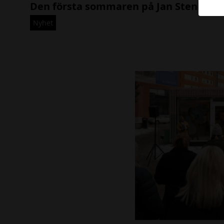
Den första sommaren på Jan Stenbecks torg!
G
_
Nyhet
5
2
0
6