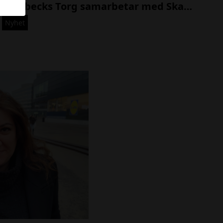
Stenbecks Torg samarbetar med Skate Nation för ökad gemenskap
-
0
Nyhet
8
2
7
0
-
0
0
1
A