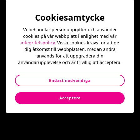
Cookiesamtycke
Mötesplats Kista - platsliv enligt AMP
Välkommen till Jan
Vi behandlar personuppgifter och använder
cookies på vår webbplats i enlighet med vår
integritetspolicy
. Vissa cookies krävs för att ge
Stenbecks torg
dig åtkomst till webbplatsen, medan andra
används för att uppgradera din
användarupplevelse och är frivillig att acceptera.
En levande och trygg mötesplats som aktiveras året runt
Endast nödvändiga
Kalendarium
Acceptera
23
°
/
18
°
Väder idag