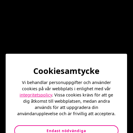
vårdcentral Kista, Folktandvården, Transkulturellt
centrum och S:t Görans sjukhus att befinna sig på torget.
Detta för att dels erbjuda information om personlig
hälsa samt vilka vårdgivare som existerar i närområdet,
men också för enklare tester och tidsbokningar.
Numer sker hälsotisdagarna inne i vår fina
vinterpaviljong där både vårdgivare och medborgare kan
känna sig uppvärmda och skyddade från det karga
vintervädret!
Har du någon fundering kring din egen hälsa? har du
Cookiesamtycke
skjutit upp något läkarbesök som skulle behöva bokas
om? eller varför inte testa ditt blodtryck?
Vi behandlar personuppgifter och använder
cookies på vår webbplats i enlighet med vår
Välkommen förbi på våra hälsotisdagar och få
integritetspolicy
. Vissa cookies krävs för att ge
inspiration samt hjälp till att ta hand om det finaste du
dig åtkomst till webbplatsen, medan andra
har – din hälsa!
används för att uppgradera din
användarupplevelse och är frivillig att acceptera.
Aktiviteten är helt gratis som alla våra aktiviteter på
Stenbecks torg!
Endast nödvändiga