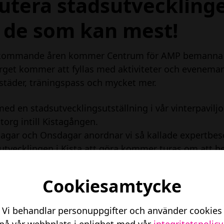
utera stadsutvecklinge
de som kan mest!
kommande åren kommer Centrum för AMP bemanna pla
rget kommer att fyllas med aktiviteter och evenemang
städer, träningspass och mycket mer.
 med en stadsutvecklingsutställning i vår vinterpavil
torg intill Kistagången.
agar och Onsdagar anordnar vi så kallade expertbes
tvecklingen i Kista att göra kommer turas om att b
de tillgängliga för funderingar, samtal och idéutbyte 
Cookiesamtycke
ag besöks utställningen av Stadsutvecklingsavdeln
ngskontoret.
Vi behandlar personuppgifter och använder cookies