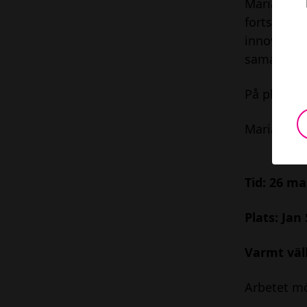
Maria Grän
fortsätta 
innovation
samarbete 
På plats m
Maria Grän
Tid: 26 m
Plats: Jan
Varmt vä
Arbetet mö