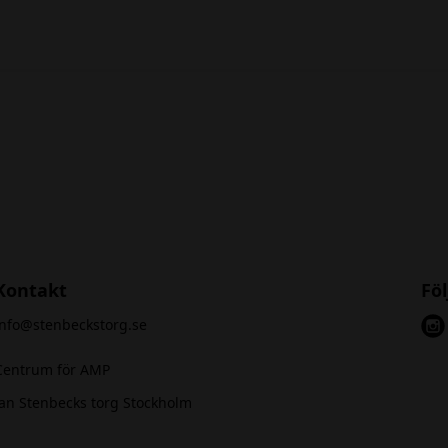
Kontakt
Föl
info@stenbeckstorg.se
i
n
Centrum för AMP
s
Jan Stenbecks torg Stockholm
t
a