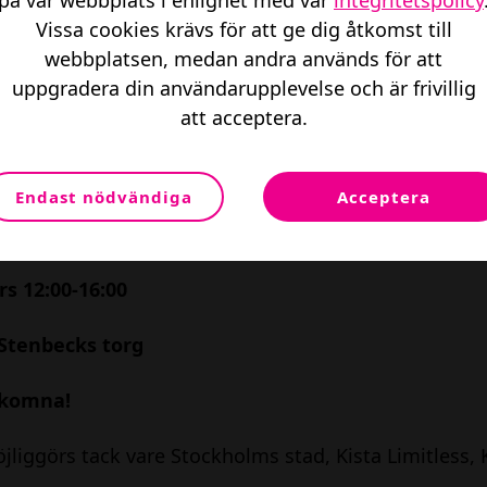
på vår webbplats i enlighet med vår
integritetspolicy
s, projektchef på stadsledningskontoret i Stockholm
Vissa cookies krävs för att ge dig åtkomst till
utvecklingen av Kista Science City till en blandstad o
webbplatsen, medan andra används för att
sdistrikt med goda förutsättningar för teknik och i
uppgradera din användarupplevelse och är frivillig
mellan staden och aktörer är målet att stärka Kistas 
att acceptera.
öter ni:
Endast nödvändiga
Acceptera
s – Projektchef
ars
12:00-16:00
 Stenbecks torg
lkomna!
jliggörs tack vare Stockholms stad, Kista Limitless, 