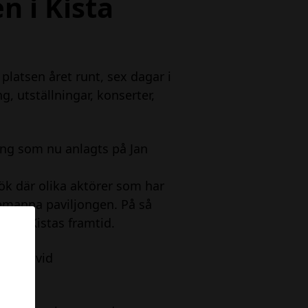
n i Kista
tsen året runt, sex dagar i
, utställningar, konserter,
jong som nu anlagts på Jan
ök där olika aktörer som har
emanna paviljongen. På så
kring Kistas framtid.
ingen vid