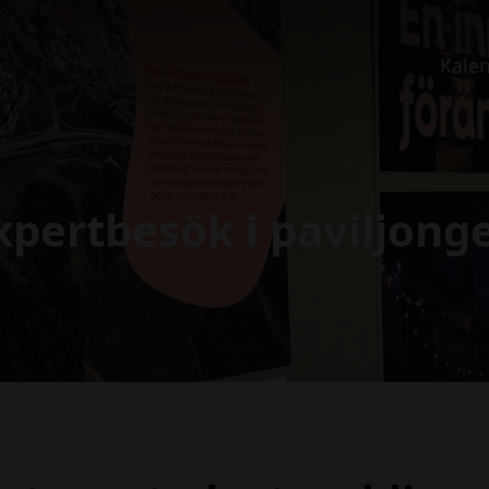
Kale
xpertbesök i paviljong