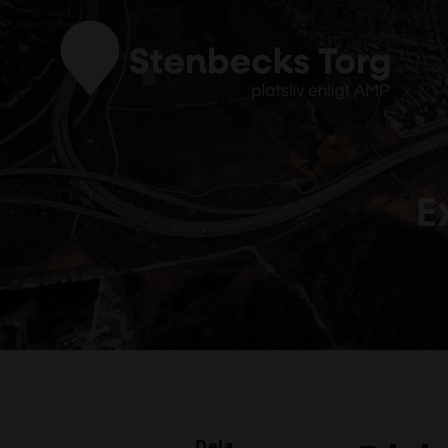
E
Dela