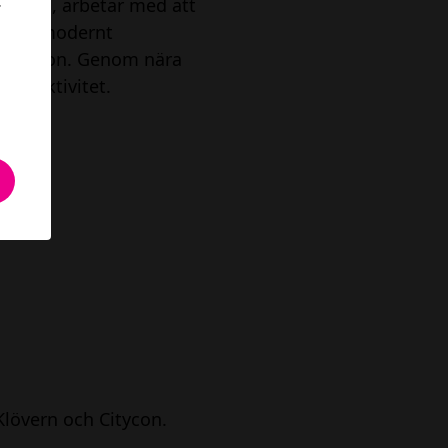
.
s stad, arbetar med att
ch ett modernt
nnovation. Genom nära
attraktivitet.
Klövern och Citycon.