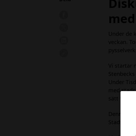
Disk
med 
Under de 
veckan. To
pysselverk
Vi startar
Stenbecks 
Under Tisd
med stadsu
sätt finns 
Denna Onsd
Stadsledni