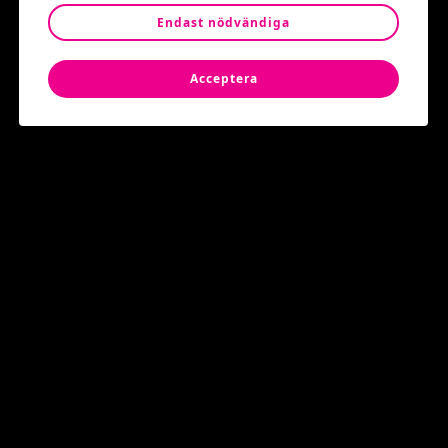
kostnadsfria och öppna för alla 🙂
Endast nödvändiga
Tid: 30 Juni 14-16
Acceptera
Plats: Jan Stenbecks torg
Varmt välkomna!
Populära event