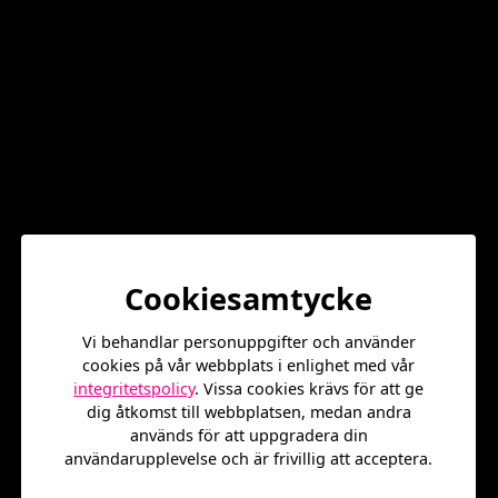
Från och med tisdagen den 16 juni är ni välkomna varje
tisdag kl. 14.00 – 16.00 för en öppen och kostnadsfritt
drop-in-aktivitet. Vi har schackspel och bord på plats –
det är bara komma förbi och spela, oavsett om man är
nybörjare eller van schackspelare.
Centrum för AMP arbetar med platsaktiviering på Jan
Stenbecks Torg och vi vill skapa fler roliga och
inkluderande aktiviteter för människor i området. Alla är
Cookiesamtycke
välkomna!
Vi behandlar personuppgifter och använder
cookies på vår webbplats i enlighet med vår
Ni får gärna höra av er om ni planerar att komma, men
integritetspolicy
. Vissa cookies krävs för att ge
det går lika bra att bara dyka upp.
dig åtkomst till webbplatsen, medan andra
används för att uppgradera din
användarupplevelse och är frivillig att acceptera.
Alla aktiviteter och evenemang på Stenbecks torg är