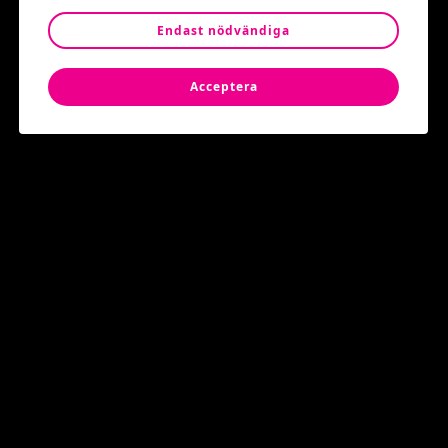
Endast nödvändiga
Tid: 17 April
13:00
Acceptera
Plats: Jan Stenbecks torg
Varmt välkomna!
Populära event