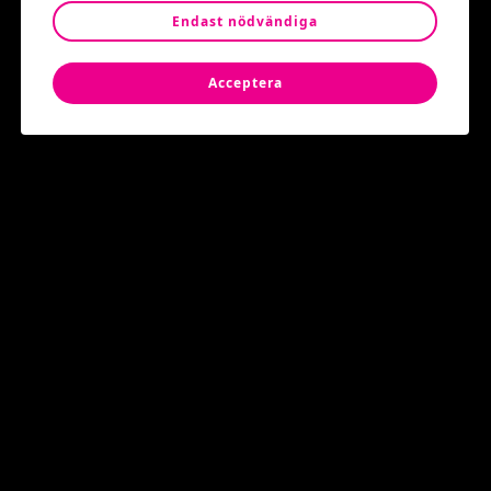
Endast nödvändiga
Tid: 12 Juni
13:00
Acceptera
Plats: Jan Stenbecks torg
Varmt välkomna!
Populära event