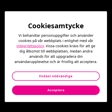
Alla aktiviteter och lekar kretsar kring fysisk aktivitet där
vi hoppas aktivera alla barn och unga till att se glädjen i
rörelse
Välkommen att vara med och ha skoj med oss!
Cookiesamtycke
Alla aktiviteter och evenemang på Stenbecks torg är
gratis och öppet för alla 🙂
Vi behandlar personuppgifter och använder
cookies på vår webbplats i enlighet med vår
Tid: 25 April 17-18
integritetspolicy
. Vissa cookies krävs för att ge
dig åtkomst till webbplatsen, medan andra
Plats: Jan Stenbecks torg
används för att uppgradera din
användarupplevelse och är frivillig att acceptera.
Varmt välkomna!
Endast nödvändiga
Acceptera
Populära event