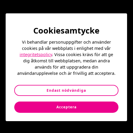
Alla aktiviteter och lekar kretsar kring fysisk aktivitet där
vi hoppas aktivera alla barn och unga till att se glädjen i
rörelse
Välkommen att vara med och ha skoj med oss!
Cookiesamtycke
Alla aktiviteter och evenemang på Stenbecks torg är
gratis och öppet för alla 🙂
Vi behandlar personuppgifter och använder
cookies på vår webbplats i enlighet med vår
Tid: 5 September 16-17
integritetspolicy
. Vissa cookies krävs för att ge
dig åtkomst till webbplatsen, medan andra
Plats: Jan Stenbecks torg
används för att uppgradera din
användarupplevelse och är frivillig att acceptera.
Varmt välkomna!
Endast nödvändiga
Acceptera
Populära event