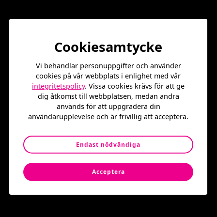
att bekanta sig med basket i en lagmiljö på vår helt nya
basketcourt!
Det blir både spel & lek i basketens tecken med ledare
och andra basketälskare på plats
Alla aktiviteter och evenemang på Stenbecks torg är
Cookiesamtycke
gratis och öppet för alla 🙂
Välkommen!
Vi behandlar personuppgifter och använder
cookies på vår webbplats i enlighet med vår
Tid: 1 Juli 13-15
integritetspolicy
. Vissa cookies krävs för att ge
dig åtkomst till webbplatsen, medan andra
Plats: Jan Stenbecks torg
används för att uppgradera din
användarupplevelse och är frivillig att acceptera.
Varmt välkomna!
Endast nödvändiga
Populära event
Acceptera