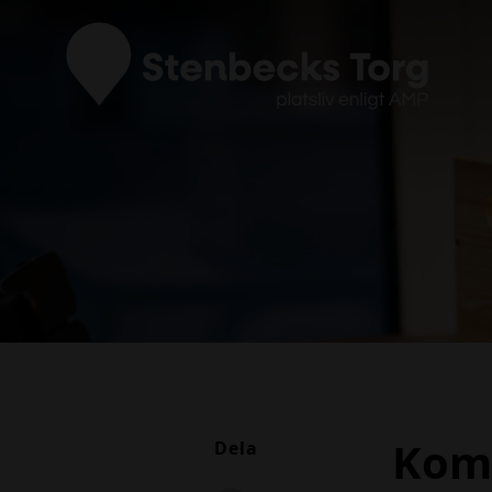
Kom 
Dela