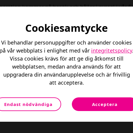
eneration kommer på besök och håller i pyssel i vår fi
ärmen, träffa nya kompisar och pyssla ihop något me
s olika kreativa aktiviteter, med koppling till En Fris
Cookiesamtycke
ett sunt liv. En perfekt möjlighet att på ett lekfullt 
om barn & ungdom!
Vi behandlar personuppgifter och använder cookies
n är kostnadsfri som alla våra aktiviteter på Stenbeck
på vår webbplats i enlighet med vår
integritetspolicy
Vissa cookies krävs för att ge dig åtkomst till
rs 16:00-17:00
webbplatsen, medan andra används för att
uppgradera din användarupplevelse och är frivillig
 Stenbecks torg
att acceptera.
lkomna!
Endast nödvändiga
Acceptera