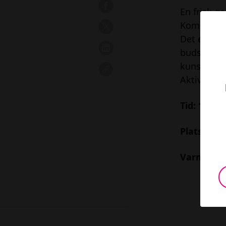
En frisk g
Kom in i v
Det erbjud
budskap om 
kunskap s
Aktivitete
Tid: 13 Ma
Plats: Jan
Varmt vä