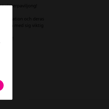
na vinterpaviljong!
d oss!
k Generation och deras
sätt ta med sig viktig
s torg!
.